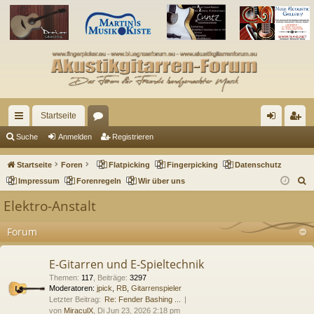
Startseite
ch
or
n
eg
Suche
Anmelden
Registrieren
ne
en
m
ist
Startseite
Foren
Flatpicking
Fingerpicking
Datenschutz
llz
el
rie
S
Impressum
Forenregeln
Wir über uns
u
ug
de
re
Elektro-Anstalt
c
riff
n
n
h
Forum
e
E-Gitarren und E-Spieltechnik
Themen
:
117
,
Beiträge
:
3297
Moderatoren:
jpick
,
RB
,
Gitarrenspieler
Letzter Beitrag:
Re: Fender Bashing ...
von
MiraculX
, Di Jun 23, 2026 2:18 pm