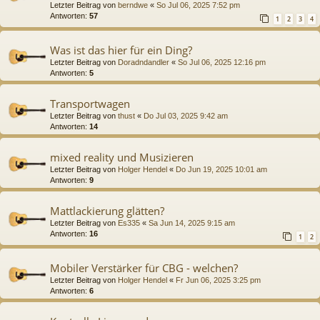
Letzter Beitrag von
berndwe
«
So Jul 06, 2025 7:52 pm
Antworten:
57
1
2
3
4
Was ist das hier für ein Ding?
Letzter Beitrag von
Doradndandler
«
So Jul 06, 2025 12:16 pm
Antworten:
5
Transportwagen
Letzter Beitrag von
thust
«
Do Jul 03, 2025 9:42 am
Antworten:
14
mixed reality und Musizieren
Letzter Beitrag von
Holger Hendel
«
Do Jun 19, 2025 10:01 am
Antworten:
9
Mattlackierung glätten?
Letzter Beitrag von
Es335
«
Sa Jun 14, 2025 9:15 am
Antworten:
16
1
2
Mobiler Verstärker für CBG - welchen?
Letzter Beitrag von
Holger Hendel
«
Fr Jun 06, 2025 3:25 pm
Antworten:
6