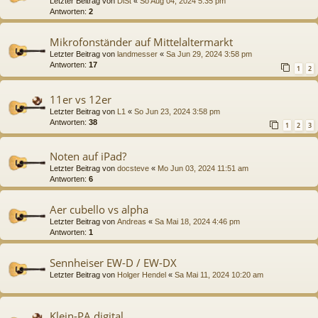
Letzter Beitrag von
DiSt
«
So Aug 04, 2024 5:35 pm
Antworten:
2
Mikrofonständer auf Mittelaltermarkt
Letzter Beitrag von
landmesser
«
Sa Jun 29, 2024 3:58 pm
Antworten:
17
1
2
11er vs 12er
Letzter Beitrag von
L1
«
So Jun 23, 2024 3:58 pm
Antworten:
38
1
2
3
Noten auf iPad?
Letzter Beitrag von
docsteve
«
Mo Jun 03, 2024 11:51 am
Antworten:
6
Aer cubello vs alpha
Letzter Beitrag von
Andreas
«
Sa Mai 18, 2024 4:46 pm
Antworten:
1
Sennheiser EW-D / EW-DX
Letzter Beitrag von
Holger Hendel
«
Sa Mai 11, 2024 10:20 am
Klein-PA digital