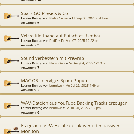
Antworten:
10
Spark GO Presets & Co
Letzter Beitrag von
Niels Cremer
«
Mi Sep 03, 2025 6:43 am
Antworten:
6
Velcro Klettband auf Rutschfest Umbau
Letzter Beitrag von
RolfD
«
Do Aug 07, 2025 12:22 pm
Antworten:
3
Sound verbessern mit PreAmp
Letzter Beitrag von
Klaus Guhl
«
Mo Aug 04, 2025 12:39 pm
Antworten:
7
MAC OS - nerviges Spam-Popup
Letzter Beitrag von
berndwe
«
Mo Jul 21, 2025 4:49 pm
Antworten:
2
WAV-Dateien aus YouTube Backing Tracks erzeugen
Letzter Beitrag von
berndwe
«
So Jul 20, 2025 7:52 pm
Antworten:
6
Frage an die PA-Fachleute: aktiver oder passiver
Monitor?