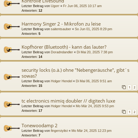
Kontrolle Livesound
Letzter Beitrag von
Ugorr
«
Fr Jun 06, 2025 10:17 am
Antworten:
12
Harmony Singer 2 - Mikrofon zu leise
Letzter Beitrag von
saitentsauber
«
So Jun 01, 2025 8:29 pm
Antworten:
5
Kopfhörer (Bluetooth) - kann das lauter?
Letzter Beitrag von
Doradndandler
«
Di Mai 20, 2025 7:38 pm
Antworten:
14
security locks (o.ä.) ohne "Nebengeräusche", gibt´s
sowas?
Letzter Beitrag von
Holger Hendel
«
Di Mai 06, 2025 9:51 am
Antworten:
15
1
2
tc electronics mimiq doubler // digitech luxe
Letzter Beitrag von
Holger Hendel
«
Mo Mär 24, 2025 9:53 pm
Antworten:
17
1
2
Tonewoodamp 2
Letzter Beitrag von
fingerstylist
«
Mo Mär 24, 2025 12:23 pm
Antworten:
7