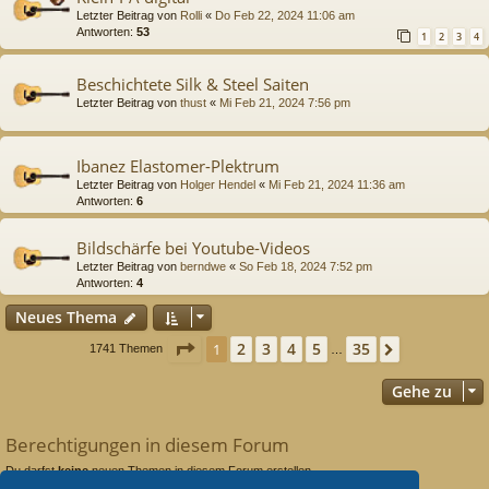
Letzter Beitrag von
Rolli
«
Do Feb 22, 2024 11:06 am
Antworten:
53
1
2
3
4
Beschichtete Silk & Steel Saiten
Letzter Beitrag von
thust
«
Mi Feb 21, 2024 7:56 pm
Ibanez Elastomer-Plektrum
Letzter Beitrag von
Holger Hendel
«
Mi Feb 21, 2024 11:36 am
Antworten:
6
Bildschärfe bei Youtube-Videos
Letzter Beitrag von
berndwe
«
So Feb 18, 2024 7:52 pm
Antworten:
4
Neues Thema
Seite
1
von
35
2
3
4
5
35
1
Nächste
1741 Themen
…
Gehe zu
Berechtigungen in diesem Forum
Du darfst
keine
neuen Themen in diesem Forum erstellen.
Du darfst
keine
Antworten zu Themen in diesem Forum erstellen.