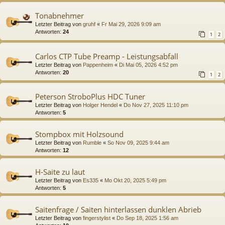
Tonabnehmer
Letzter Beitrag von
gruhf
«
Fr Mai 29, 2026 9:09 am
Antworten:
24
1
2
Carlos CTP Tube Preamp - Leistungsabfall
Letzter Beitrag von
Pappenheim
«
Di Mai 05, 2026 4:52 pm
Antworten:
20
1
2
Peterson StroboPlus HDC Tuner
Letzter Beitrag von
Holger Hendel
«
Do Nov 27, 2025 11:10 pm
Antworten:
5
Stompbox mit Holzsound
Letzter Beitrag von
Rumble
«
So Nov 09, 2025 9:44 am
Antworten:
12
H-Saite zu laut
Letzter Beitrag von
Es335
«
Mo Okt 20, 2025 5:49 pm
Antworten:
5
Saitenfrage / Saiten hinterlassen dunklen Abrieb
Letzter Beitrag von
fingerstylist
«
Do Sep 18, 2025 1:56 am