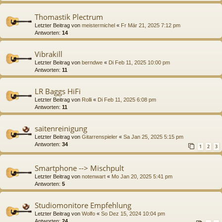
Thomastik Plectrum
Letzter Beitrag von
meistermichel
«
Fr Mär 21, 2025 7:12 pm
Antworten:
14
Vibrakill
Letzter Beitrag von
berndwe
«
Di Feb 11, 2025 10:00 pm
Antworten:
11
LR Baggs HiFi
Letzter Beitrag von
Rolli
«
Di Feb 11, 2025 6:08 pm
Antworten:
11
saitenreinigung
Letzter Beitrag von
Gitarrenspieler
«
Sa Jan 25, 2025 5:15 pm
Antworten:
34
1
2
3
Smartphone --> Mischpult
Letzter Beitrag von
notenwart
«
Mo Jan 20, 2025 5:41 pm
Antworten:
5
Studiomonitore Empfehlung
Letzter Beitrag von
Wolfo
«
So Dez 15, 2024 10:04 pm
Antworten:
24