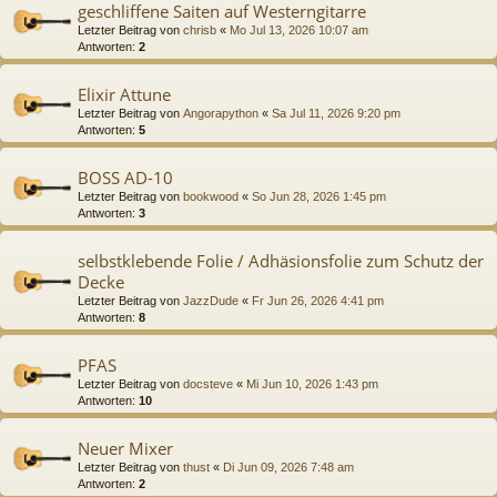
geschliffene Saiten auf Westerngitarre
Letzter Beitrag von
chrisb
«
Mo Jul 13, 2026 10:07 am
Antworten:
2
Elixir Attune
Letzter Beitrag von
Angorapython
«
Sa Jul 11, 2026 9:20 pm
Antworten:
5
BOSS AD-10
Letzter Beitrag von
bookwood
«
So Jun 28, 2026 1:45 pm
Antworten:
3
selbstklebende Folie / Adhäsionsfolie zum Schutz der
Decke
Letzter Beitrag von
JazzDude
«
Fr Jun 26, 2026 4:41 pm
Antworten:
8
PFAS
Letzter Beitrag von
docsteve
«
Mi Jun 10, 2026 1:43 pm
Antworten:
10
Neuer Mixer
Letzter Beitrag von
thust
«
Di Jun 09, 2026 7:48 am
Antworten:
2