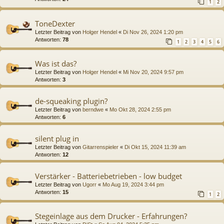
1
2
ToneDexter
Letzter Beitrag von
Holger Hendel
«
Di Nov 26, 2024 1:20 pm
Antworten:
78
1
2
3
4
5
6
Was ist das?
Letzter Beitrag von
Holger Hendel
«
Mi Nov 20, 2024 9:57 pm
Antworten:
3
de-squeaking plugin?
Letzter Beitrag von
berndwe
«
Mo Okt 28, 2024 2:55 pm
Antworten:
6
silent plug in
Letzter Beitrag von
Gitarrenspieler
«
Di Okt 15, 2024 11:39 am
Antworten:
12
Verstärker - Batteriebetrieben - low budget
Letzter Beitrag von
Ugorr
«
Mo Aug 19, 2024 3:44 pm
Antworten:
15
1
2
Stegeinlage aus dem Drucker - Erfahrungen?