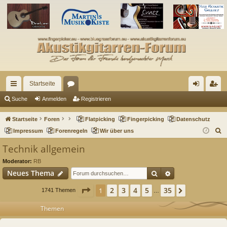
Startseite
ch
or
n
eg
Suche
Anmelden
Registrieren
ne
en
m
ist
Startseite
Foren
Flatpicking
Fingerpicking
Datenschutz
llz
el
rie
S
Impressum
Forenregeln
Wir über uns
u
ug
de
re
Technik allgemein
c
riff
n
n
Moderator:
RB
h
Suche
Erweiterte Such
Neues Thema
e
Seite
1
von
35
2
3
4
5
35
1
Nächste
1741 Themen
…
Themen