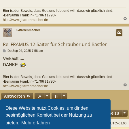
r
a
g
Bier ist der Beweis, dass Gott uns liebt und will, dass wir glücklich sind.
-Benjamin Franklin- *1706 t 1790-
http://www.gitarrenmacher.de
c
Gitarrenmacher
Re: FRAMUS 12-Saiter für Schrauber und Bastler
B
Do Sep 04, 2025 7:58 am
e
Verkauft.....
i
t
DANKE
r
a
g
Bier ist der Beweis, dass Gott uns liebt und will, dass wir glücklich sind.
-Benjamin Franklin- *1706 t 1790-
http://www.gitarrenmacher.de
c
Antworten
5 Beiträge • Seite
1
von
1
Diese Website nutzt Cookies, um dir den
Gehe zu
bestmöglichen Komfort bei der Nutzung zu
bieten.
Mehr erfahren
Startseite
Foren
Alle Cookies löschen
Alle Zeiten sind
UTC+01:00