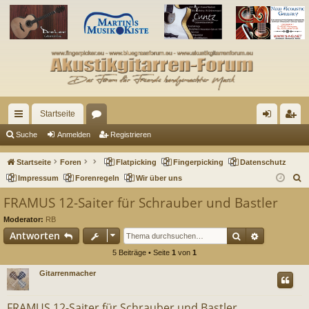
Startseite
ch
or
n
eg
Suche
Anmelden
Registrieren
ne
en
m
ist
Startseite
Foren
Flatpicking
Fingerpicking
Datenschutz
llz
el
rie
S
Impressum
Forenregeln
Wir über uns
u
ug
de
re
FRAMUS 12-Saiter für Schrauber und Bastler
c
riff
n
n
Moderator:
RB
h
Suche
Erweitert
Antworten
e
5 Beiträge • Seite
1
von
1
Gitarrenmacher
FRAMUS 12-Saiter für Schrauber und Bastler