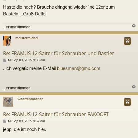
e
Haste die noch? Brauche dringend wieder ´ne 12er zum
i
t
Basteln....Gruß Detlef
r
a
g
...ersmastimmen
c
meistermichel
Re: FRAMUS 12-Saiter für Schrauber und Bastler
B
Mi Sep 03, 2025 9:38 am
e
..ich vergaß: meine E-Mail
bluesman@gmx.com
i
t
r
a
g
...ersmastimmen
c
Gitarrenmacher
Re: FRAMUS 12-Saiter für Schrauber FAKOOFT
B
Mi Sep 03, 2025 9:57 am
e
jepp, die ist noch hier.
i
t