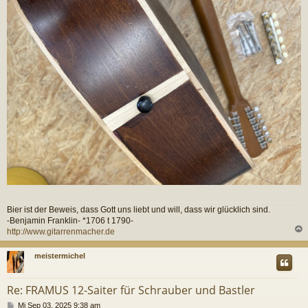
Bier ist der Beweis, dass Gott uns liebt und will, dass wir glücklich sind.
-Benjamin Franklin- *1706 t 1790-
http://www.gitarrenmacher.de
c
meistermichel
Re: FRAMUS 12-Saiter für Schrauber und Bastler
B
Mi Sep 03, 2025 9:38 am