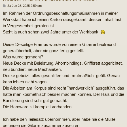
B
Sa Jun 28, 2025 2:59 pm
e
Im Rahmen der Ordnungsbeschaffungsmaßnahmen in meiner
i
t
Werkstatt habe ich einen Karton rausgekramt, dessen Inhalt fast
r
in Vergessenheit geraten ist.
a
g
Steht ja auch schon zwei Jahre unter der Werkbank.
Diese 12-saitige Framus wurde von einem Gitarrenbaufreund
generalüberholt, aber nie ganz fertig gestellt.
Was wurde gemacht?
Neue Decke mit Beleistung, Ahornbindings, Griffbrett abgerichtet,
neu bundiert, neue Mechaniken.
Decke gebeizt, alles geschliffen und -mutmaßlich- geölt. Genau
kann ich es nicht sagen.
Die Arbeiten am Korpus sind recht "handwerklich" ausgeführt, das
hätte man kosmethisch besser machen können. Der Hals und die
Bundierung sind sehr gut gemacht.
Die Hardware ist komplett vorhanden.
Ich habe den Teilesatz übernommen, aber habe nie die Muße
gefunden die Gitarre zusammenzusetzen.