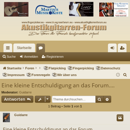
Startseite
ch
or
n
eg
Suche
Anmelden
Registrieren
ne
en
m
ist
Startseite
Foren
Flatpicking
Fingerpicking
Datenschutz
llz
el
rie
S
Impressum
Forenregeln
Wir über uns
u
ug
de
re
Eine kleine Entschuldigung an das Forum....
c
riff
n
n
Moderator:
Guidarre
h
Suche
Erweitert
Antworten
e
1 Beitrag • Seite
1
von
1
Guidarre
Eine kleine Entschuldigung an das Forum....