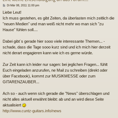
B
Di Mär 08, 2011 11:00 pm
e
Liebe Leut!
i
t
Ich muss gestehen, es gibt Zeiten, da überlasten mich zeitlich die
r
"neuen Medien" und man weiß nicht mehr wo man sich "zu
a
g
Hause" fühlen soll....
Dabei gibt´s gerade hier sooo viele interessante Themen... -
schade, dass die Tage sooo kurz sind und ich mich hier derzeit
nicht derart engagieren kann wie ich es gerne würde.
Zur Zeit kann ich leider nur sagen: bei jeglichen Fragen... fühlt
Euch eingeladen anzurufen, ne Mail zu schreiben (direkt oder
über Facebook), kommt zur MUSIKMESSE oder zum
GITARENZAUBER...
Ach so - auch wenn sich gerade die "News" überschlagen und
nicht alles aktuell erwähnt bleibt: ab und an wird diese Seite
aktualisiert
http://www.cuntz-guitars.info/news