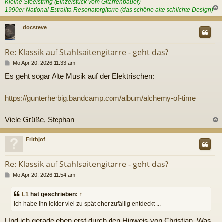
Kleine Steelstring (Einzelstück vom Gitarrenbauer)
1990er National Estralita Resonatorgitarre (das schöne alte schlichte Design)
c
docsteve
Re: Klassik auf Stahlsaitengitarre - geht das?
B
Mo Apr 20, 2026 11:33 am
e
Es geht sogar Alte Musik auf der Elektrischen:
i
t
r
https://gunterherbig.bandcamp.com/album/alchemy-of-time
a
g
Viele Grüße, Stephan
c
Frithjof
Re: Klassik auf Stahlsaitengitarre - geht das?
B
Mo Apr 20, 2026 11:54 am
e
i
L1
hat geschrieben:
↑
t
Ich habe ihn leider viel zu spät eher zufällig entdeckt ...
r
a
g
Und ich gerade eben erst durch den Hinweis von Christian. Was