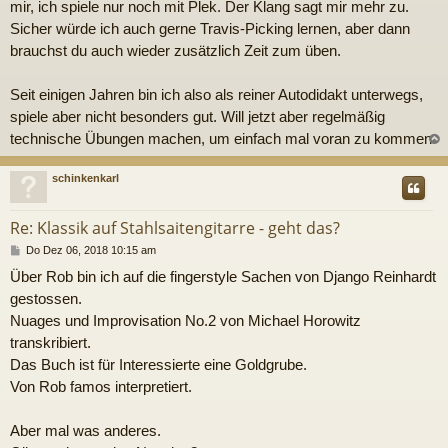
mir, ich spiele nur noch mit Plek. Der Klang sagt mir mehr zu.
Sicher würde ich auch gerne Travis-Picking lernen, aber dann
brauchst du auch wieder zusätzlich Zeit zum üben.
Seit einigen Jahren bin ich also als reiner Autodidakt unterwegs,
spiele aber nicht besonders gut. Will jetzt aber regelmäßig
technische Übungen machen, um einfach mal voran zu kommen.
c
schinkenkarl
Re: Klassik auf Stahlsaitengitarre - geht das?
B
Do Dez 06, 2018 10:15 am
e
Über Rob bin ich auf die fingerstyle Sachen von Django Reinhardt
i
t
gestossen.
r
Nuages und Improvisation No.2 von Michael Horowitz
a
g
transkribiert.
Das Buch ist für Interessierte eine Goldgrube.
Von Rob famos interpretiert.
Aber mal was anderes.