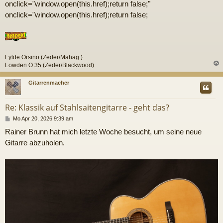
onclick="window.open(this.href);return false;"
onclick="window.open(this.href);return false;
Fylde Orsino (Zeder/Mahag.)
Lowden O 35 (Zeder/Blackwood)
c
Gitarrenmacher
Re: Klassik auf Stahlsaitengitarre - geht das?
B
Mo Apr 20, 2026 9:39 am
e
Rainer Brunn hat mich letzte Woche besucht, um seine neue
i
t
Gitarre abzuholen.
r
a
g