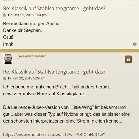
Re: Klassik auf Stahlsaitengitarre - geht das?
B
Do Dez 06, 2018 2:54 pm
e
Bei mir dann morgen Abend.
i
t
Danke dir Stephan.
r
Gruß
a
g
frank
c
uwesemmelmann
Re: Klassik auf Stahlsaitengitarre - geht das?
B
Fr Feb 22, 2019 5:24 am
e
Ich erlaube mir mal einen Bruch... halt anders herum...
i
t
gewissermaßen Rock auf Klassikgitarre...
r
a
g
Die Laurence-Juber-Version von "Little Wing" ist bekannt und
gut... aber was dieser Typ auf Nylons bringt, das ist bisher eine
der schönsten Interpretationen ohne Strom, die ich kenne...
https://www.youtube.com/watch?v=Zf8-X1iRJQw
"