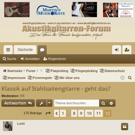
Startseite
ch
or
n
eg
Suche
Anmelden
Registrieren
ne
en
m
ist
Startseite
Foren
Flatpicking
Fingerpicking
Datenschutz
llz
el
rie
S
Impressum
Forenregeln
Wir über uns
u
ug
de
re
Klassik auf Stahlsaitengitarre - geht das?
c
riff
n
n
Moderator:
RB
h
Suche
Erweitert
Antworten
e
Seite
12
von
12
1
8
9
10
11
Vorherige
12
175 Beiträge
…
Lotti