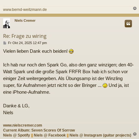
www.bernd-weitzmann.de
c
Niels Cremer
Re: Frage zu wiring
B
Fr Okt 24, 2025 12:47 pm
e
Vielen lieben Dank euch beiden!
i
t
r
Ich hab nur noch den Spark Go, also den ganz winzigen; den 40-
a
g
Watt Spark und die große Spark FRFR Box hab ich schon vor
einiger Zeit weitergegeben. Als Übungsamp ist der Winzling
super, für Aufnahmen jetzt nicht so der Bringer ...
Und ja, ist
eine iPhone-Aufnahme.
Danke & LG,
Niels
www.nielscremer.com
Current Album: Seven Scores Of Sorrow
Niels @ Spotify
||
Niels @ Facebook
||
Niels @ Instagram (guitar projects)