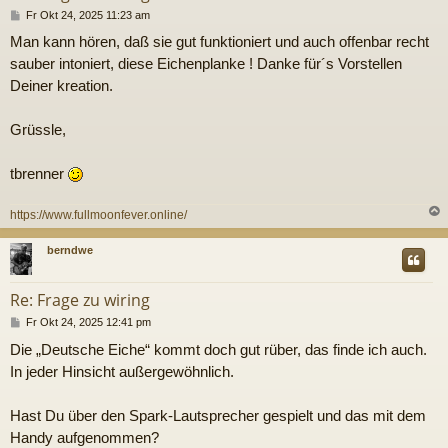
B
Fr Okt 24, 2025 11:23 am
e
Man kann hören, daß sie gut funktioniert und auch offenbar recht
i
t
sauber intoniert, diese Eichenplanke ! Danke für´s Vorstellen
r
Deiner kreation.
a
g
Grüssle,
tbrenner
https://www.fullmoonfever.online/
c
berndwe
Re: Frage zu wiring
B
Fr Okt 24, 2025 12:41 pm
e
Die „Deutsche Eiche“ kommt doch gut rüber, das finde ich auch.
i
t
In jeder Hinsicht außergewöhnlich.
r
a
g
Hast Du über den Spark-Lautsprecher gespielt und das mit dem
Handy aufgenommen?