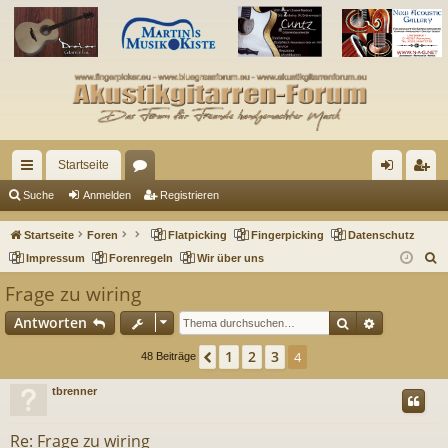
Startseite
ch
or
n
eg
Suche
Anmelden
Registrieren
ne
en
m
ist
Startseite
Foren
Flatpicking
Fingerpicking
Datenschutz
llz
el
rie
S
Impressum
Forenregeln
Wir über uns
u
ug
de
re
Frage zu wiring
c
riff
n
n
Suche
Erweitert
Antworten
h
e
1
2
3
Vorherige
4
48 Beiträge
tbrenner
Re: Frage zu wiring