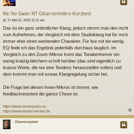
Re: Nv Swan NT Gitarrenmikro Kurztest
B
Fr Mai 22, 2026 11:31 am
e
Das ist ein ganz ordentlicher Klang, jedoch nimmt man den nicht
i
t
zum Aufnehmen, der Vergleich mit dem Studioklang hat für mich
r
immer eher einen werbenden Charakter. Für live mit ein wenig
a
g
EQ finde ich das Ergebnis jedenfalls durchaus tauglich. Im
Vergleich zu den Zoom-Mikros komt das Tonabenhemer ein
wenig kratzig-blechern-schrill herüber (das sind eigentlich zu
krasse Worte, die nur eine Tendenz herausstellen sollen) und
dem kommt man mit ezwas Klangregelung sicher bei.
Die Frage bei diesen Innen-Mikros ist immer, wie
feedbackresistent die ganze Chose ist.
https://www.sevenyears.eu
https://www.becker-becker.de
c
Gitarrenspieler