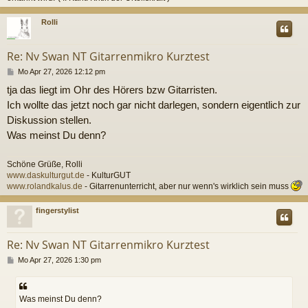
c
Rolli
Re: Nv Swan NT Gitarrenmikro Kurztest
B
Mo Apr 27, 2026 12:12 pm
e
tja das liegt im Ohr des Hörers bzw Gitarristen.
i
t
Ich wollte das jetzt noch gar nicht darlegen, sondern eigentlich zur
r
Diskussion stellen.
a
g
Was meinst Du denn?
Schöne Grüße, Rolli
www.daskulturgut.de
- KulturGUT
www.rolandkalus.de
- Gitarrenunterricht, aber nur wenn's wirklich sein muss
c
fingerstylist
Re: Nv Swan NT Gitarrenmikro Kurztest
B
Mo Apr 27, 2026 1:30 pm
e
i
t
Was meinst Du denn?
r