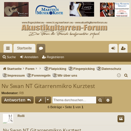
Startseite
ch
or
n
eg
Suche
Anmelden
Registrieren
ne
en
m
ist
Startseite
Foren
Flatpicking
Fingerpicking
Datenschutz
llz
el
rie
S
Impressum
Forenregeln
Wir über uns
u
ug
de
re
Nv Swan NT Gitarrenmikro Kurztest
c
riff
n
n
Moderator:
RB
h
Suche
Erweitert
Antworten
e
6 Beiträge • Seite
1
von
1
Rolli
Nv Swan NT Gitarrenmikro Kurztest