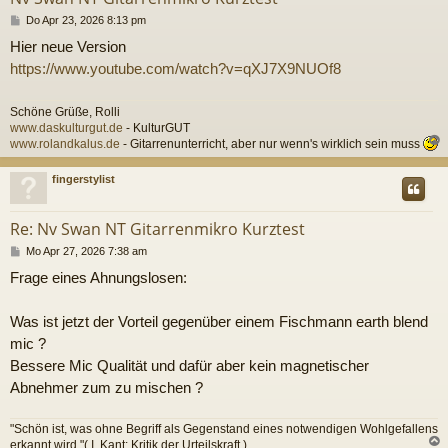
B
Do Apr 23, 2026 8:13 pm
e
Hier neue Version
i
t
https://www.youtube.com/watch?v=qXJ7X9NUOf8
r
a
g
Schöne Grüße, Rolli
www.daskulturgut.de
- KulturGUT
www.rolandkalus.de
- Gitarrenunterricht, aber nur wenn's wirklich sein muss
c
fingerstylist
Re: Nv Swan NT Gitarrenmikro Kurztest
B
Mo Apr 27, 2026 7:38 am
e
Frage eines Ahnungslosen:
i
t
r
Was ist jetzt der Vorteil gegenüber einem Fischmann earth blend
a
g
mic ?
Bessere Mic Qualität und dafür aber kein magnetischer
Abnehmer zum zu mischen ?
"Schön ist, was ohne Begriff als Gegenstand eines notwendigen Wohlgefallens
erkannt wird."( I. Kant: Kritik der Urteilskraft )