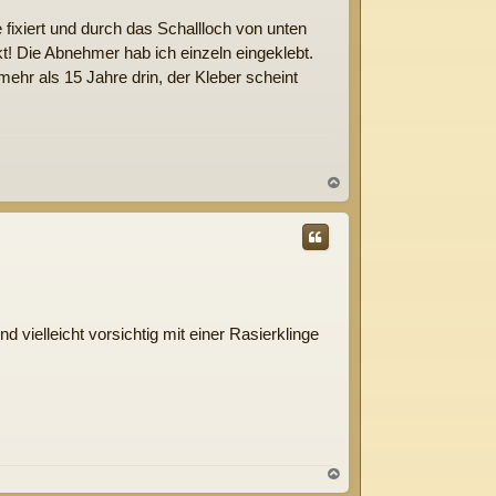
fixiert und durch das Schallloch von unten
t! Die Abnehmer hab ich einzeln eingeklebt.
 mehr als 15 Jahre drin, der Kleber scheint
N
a
c
h
o
b
e
n
vielleicht vorsichtig mit einer Rasierklinge
N
a