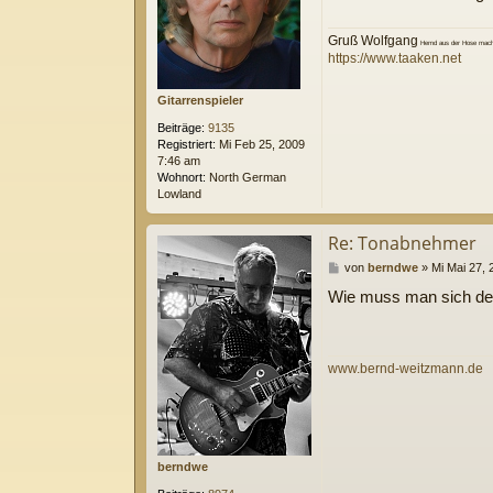
r
a
g
Gruß Wolfgang
Hemd aus der Hose macht
https://www.taaken.net
Gitarrenspieler
Beiträge:
9135
Registriert:
Mi Feb 25, 2009
7:46 am
Wohnort:
North German
Lowland
Re: Tonabnehmer
B
von
berndwe
»
Mi Mai 27,
e
Wie muss man sich den
i
t
r
a
g
www.bernd-weitzmann.de
berndwe