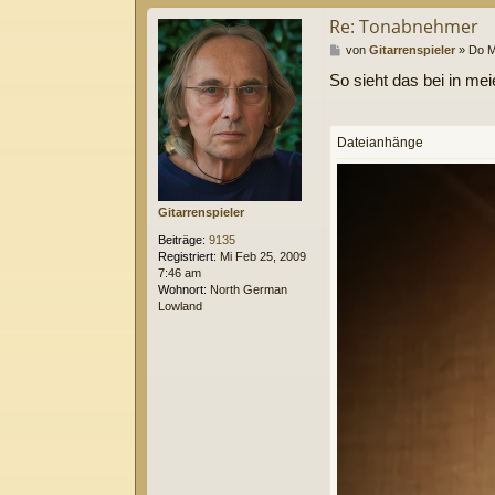
Re: Tonabnehmer
B
von
Gitarrenspieler
»
Do M
e
So sieht das bei in mei
i
t
r
a
Dateianhänge
g
Gitarrenspieler
Beiträge:
9135
Registriert:
Mi Feb 25, 2009
7:46 am
Wohnort:
North German
Lowland