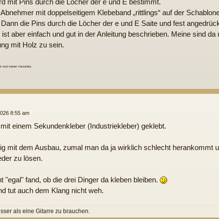
rd mit Pins durch die Löcher der e und E bestimmt.
bnehmer mit doppelseitigem Klebeband „rittlings“ auf der Schablone 
. Dann die Pins durch die Löcher der e und E Saite und fest angedrück
, ist aber einfach und gut in der Anleitung beschrieben. Meine sind da
ung mit Holz zu sein.
 noch keinen Varoufakis
2026 8:55 am
mit einem Sekundenkleber (Industriekleber) geklebt.
g mit dem Ausbau, zumal man da ja wirklich schlecht herankommt und 
eder zu lösen.
 "egal" fand, ob die drei Dinger da kleben bleiben.
 und tut auch dem Klang nicht weh.
esser als eine Gitarre zu brauchen.