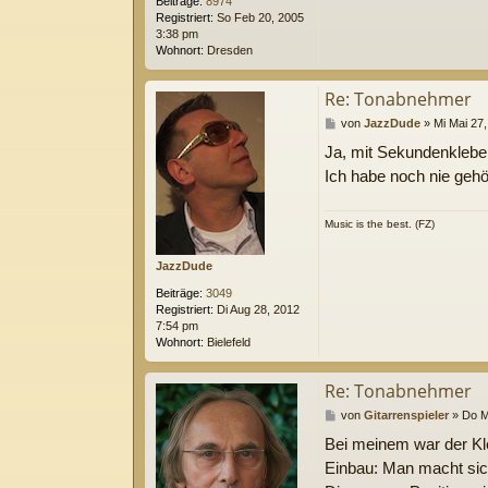
Beiträge:
8974
Registriert:
So Feb 20, 2005
3:38 pm
Wohnort:
Dresden
Re: Tonabnehmer
B
von
JazzDude
»
Mi Mai 27
e
Ja, mit Sekundenkleber
i
t
Ich habe noch nie gehör
r
a
g
Music is the best. (FZ)
JazzDude
Beiträge:
3049
Registriert:
Di Aug 28, 2012
7:54 pm
Wohnort:
Bielefeld
Re: Tonabnehmer
B
von
Gitarrenspieler
»
Do M
e
Bei meinem war der Kle
i
t
Einbau: Man macht sich
r