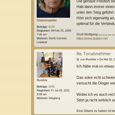
Die genaue Position wi
a
g
Hab dann immer einen A
unter den Steg geführt
Hört sich eigenartig an
Gitarrenspieler
optimal für die Verbind
Beiträge:
9135
Registriert:
Mi Feb 25, 2009
Gruß Wolfgang
7:46 am
Hemd aus der Hose macht
https://www.taaken.net
Wohnort:
North German
Lowland
Re: Tonabnehmer
B
von
Rumble
»
Do Mai 28, 
e
Ich habe mal so etwas 
i
t
r
Das wäre echt schwieri
a
Rumble
g
versucht die Dinger wi
Beiträge:
3545
Registriert:
Fr Jul 29, 2011
Wobei ich es auch recht
8:08 am
Wohnort:
Wegberg
Stört ja nicht wirklich
Eine Gitarre zu haben ist b