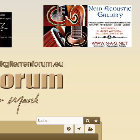
Suche
Erweiterte Suche
S
FA
n
eg