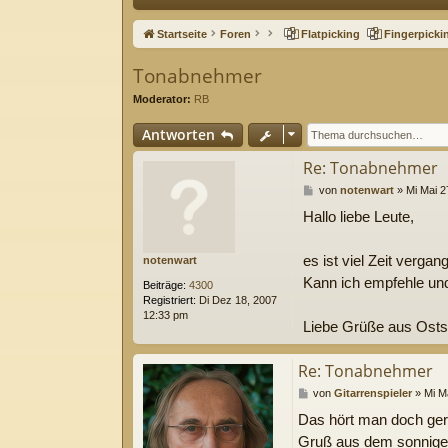
ne
Startseite
Foren
Flatpicking
Fingerpicki
llz
Tonabnehmer
ug
Moderator:
RB
riff
Antworten
Re: Tonabnehmer
B
von
notenwart
»
Mi Mai 2
e
Hallo liebe Leute,
i
t
r
es ist viel Zeit verga
notenwart
a
g
Kann ich empfehle und
Beiträge:
4300
Registriert:
Di Dez 18, 2007
12:33 pm
Liebe Grüße aus Ost
Re: Tonabnehmer
B
von
Gitarrenspieler
»
Mi M
e
Das hört man doch ger
i
t
Gruß aus dem sonnige