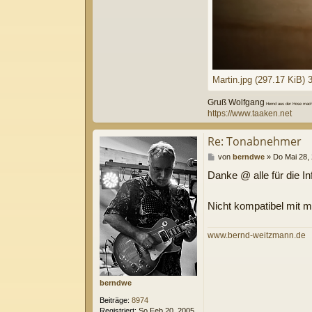
Martin.jpg (297.17 KiB) 
Gruß Wolfgang
Hemd aus der Hose macht
https://www.taaken.net
Re: Tonabnehmer
B
von
berndwe
»
Do Mai 28,
e
Danke @ alle für die In
i
t
r
Nicht kompatibel mit me
a
g
www.bernd-weitzmann.de
berndwe
Beiträge:
8974
Registriert:
So Feb 20, 2005