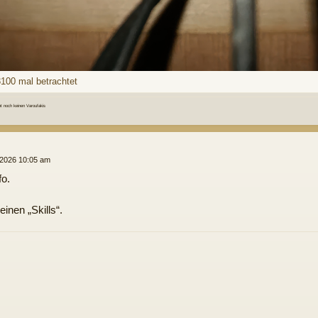
3100 mal betrachtet
 noch keinen Varoufakis
 2026 10:05 am
fo.
inen „Skills“.